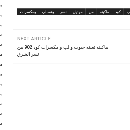
ما
ب
كود
ماكينه
من
موديل
نسر
وتسالى
ومكسرات
ما
ما
ما
NEXT ARTICLE
ما
ماكينه تعبئه حبوب و لب و مكسرات كود 902 من
نسر الشرق
ما
ما
ما
ما
ما
ما
ما
ما