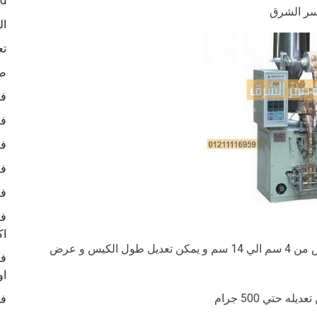
ed
ال
تع
صو
في
في
في
في
في
في
اك
من 5 سم الي 20 سم وعرض من 4 سم الي 14 سم و يمكن تعديل طول الكيس و عرض
في
او
في