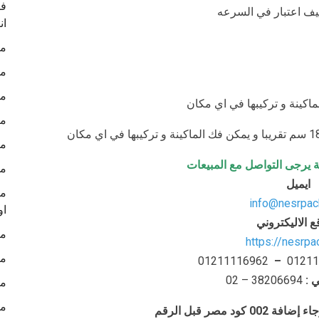
في
ليف اعتبار في السرعه
ان
ما
ما
ما
ما
ما
ة يرجى التواصل مع المبيعات
ما
ايميل
ما
info@nesrpac
او
ع الاليكتروني
ما
https://nesrp
ما
01211116962
–
01211
ي
:
– 38206694
02
ما
ما
د مصر قبل الرقم