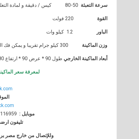
سرعة التعبئة
80-50
كيس / دقيقة و لمادة التغ
القوة
220 فولت
الباور
1.2 كيلو وات
وزن الماكينة
300 كيلو جرام تقريبا و يمكن فك الماكينة و تركيبها في اي مكان
أبعاد الماكينة الخارجي
طول 90 * عرض 90 * ارتفاع 180 سم تقريبا و يمكن فك الماكينة و تركيبها في اي مكان
لمعرفة سعر الماكين
k.com
الموق
ack.com
موبايل
:
116959
تليفون ارض
وللإتصال من خارج مصر برجاء إضافة 002 كو