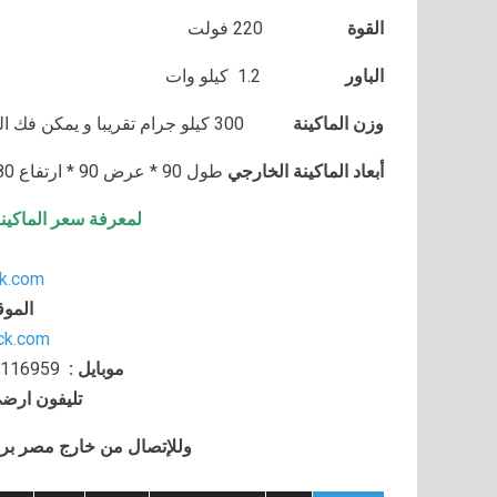
القوة
220 فولت
الباور
1.2 كيلو وات
وزن الماكينة
300 كيلو جرام تقريبا و يمكن فك الماكينة و تركيبها في اي مكان
أبعاد الماكينة الخارجي
طول 90 * عرض 90 * ارتفاع 180 سم تقريبا و يمكن فك الماكينة و تركيبها في اي مكان
لمعرفة سعر الماكين
k.com
الموق
ack.com
موبايل
:
116959
تليفون ارض
وللإتصال من خارج مصر برجاء إضافة 002 كو