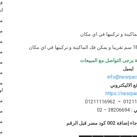
في
ان
ما
ما
ما
ما
ة يرجى التواصل مع المبيعات
ما
ايميل
ما
info@nesrpac
ما
ع الاليكتروني
او
https://nesrp
ما
01211116962
–
01211
ي
:
– 38206694
02
ما
ما
د مصر قبل الرقم
ما