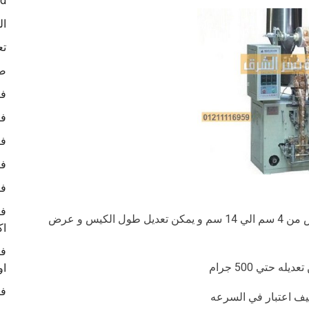
ed
ال
تع
صو
في
في
في
في
في
في
من 5 سم الي 20 سم وعرض من 4 سم الي 14 سم و يمكن تعديل طول الكيس و عرض
اك
في
او
في
ليف اعتبار في السرعه