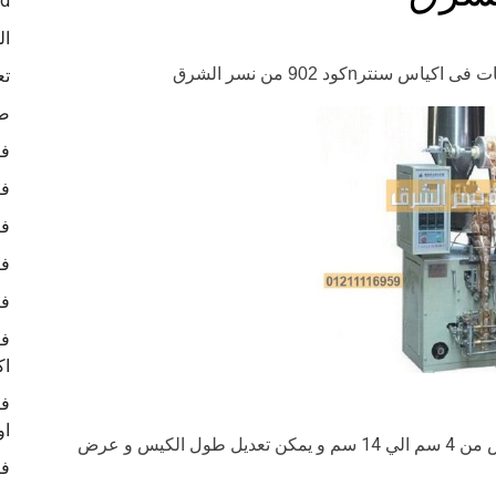
ed
ال
ترnكود 902 من نسر الشرق
تع
صو
في
في
في
في
في
في
اك
في
او
من 5 سم الي 20 سم وعرض من 4 سم الي 14 سم و يمكن تعديل طول الكيس و عرض
في