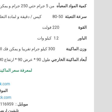
كمية المواد المعبأه
من 5 جرام حتي 250 جرام و يمكن تعديله حتي 500 جرام
سرعة التعبئة
80-50
كيس / دقيقة و لمادة التغ
القوة
220 فولت
الباور
1.2 كيلو وات
وزن الماكينة
300 كيلو جرام تقريبا و يمكن فك الماكينة و تركيبها في اي مكان
أبعاد الماكينة الخارجي
طول 90 * عرض 90 * ارتفاع 180 سم تقريبا و يمكن فك الماكينة و تركيبها في اي مكان
لمعرفة سعر الماكين
k.com
الموق
ack.com
موبايل
:
116959
تليفون ارض