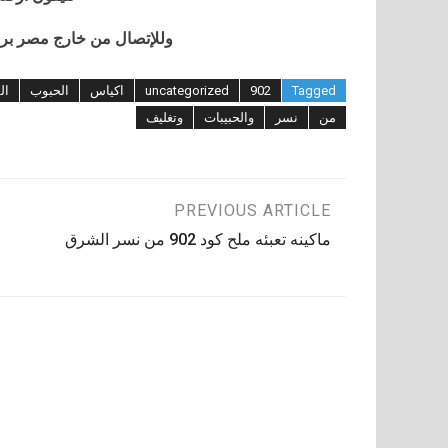
وللإتصال من خارج مصر برجاء إضافة 002 كو
Tagged
902
uncategorized
اكياس
الحبوب
ال
من
نسر
والحبيبات
وتغليف
تصفّح
PREVIOUS ARTICLE
ماكينه تعبئه ملح كود 902 من نسر الشرق
المقالات