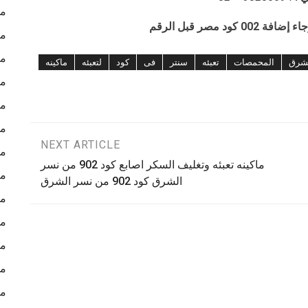
ما
د مصر قبل الرقم
ما
ما
شرق
المحمصات
تعبئه
سنتر
فى
كود
لتعبئه
ماكينه
ما
ما
ما
NEXT ARTICLE
ما
ماكينه تعبئه وتغليف السكر اصابع كود 902 من نسر
ما
الشرق كود 902 من نسر الشرق
ما
ما
ما
ما
ما