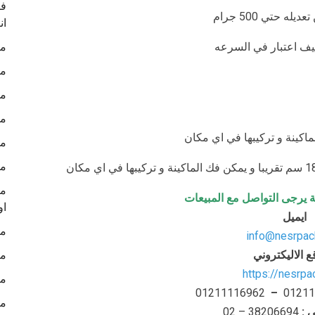
في
ان
ليف اعتبار في السرعه
ما
ما
ما
ما
ما
ما
ما
ة يرجى التواصل مع المبيعات
او
ايميل
ما
info@nesrpac
ع الاليكتروني
ما
https://nesrp
ما
01211116962
–
01211
ما
ي
:
– 38206694
02