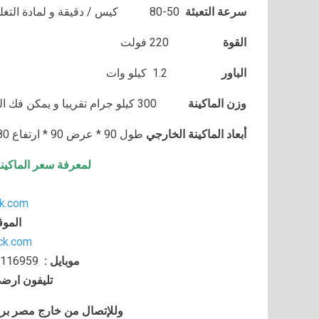
سرعة التعبئة
80-50
كيس / دقيقة و لمادة التغ
القوة
220 فولت
الباور
1.2 كيلو وات
وزن الماكينة
300 كيلو جرام تقريبا و يمكن فك الماكينة و تركيبها في اي مكان
أبعاد الماكينة الخارجي
طول 90 * عرض 90 * ارتفاع 180 سم تقريبا و يمكن فك الماكينة و تركيبها في اي مكان
لمعرفة سعر الماكين
k.com
الموق
ack.com
موبايل
:
116959
تليفون ارض
وللإتصال من خارج مصر برجاء إضافة 002 كو