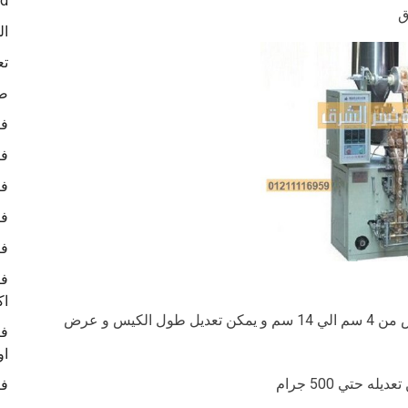
ed
ال
تع
صو
في
في
في
في
في
في
اك
من 5 سم الي 20 سم وعرض من 4 سم الي 14 سم و يمكن تعديل طول الكيس و عرض
في
او
في