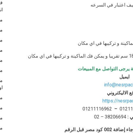
في
ليف اعتبار في السرعه
ان
ما
ما
ما
ما
ما
ة يرجى التواصل مع المبيعات
ما
ايميل
ما
info@nesrpac
او
ع الاليكتروني
ما
https://nesrp
ما
01211116962
–
01211
ي
:
– 38206694
02
ما
ما
د مصر قبل الرقم